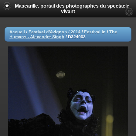
Mascarille, portail des photographes du spectacle
vivant
Accueil
/
Festival d'Avignon
/
2014
/
Festival In
/
The
Humans - Alexandre Singh
/
D324063