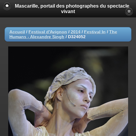
Mascarille, portail des photographes du spectacle
vivant
Accueil
/
Festival d'Avignon
/
2014
/
Festival In
/
The
Humans - Alexandre Singh
/
D324052