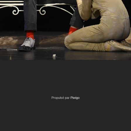
Propulsé par
Piwigo