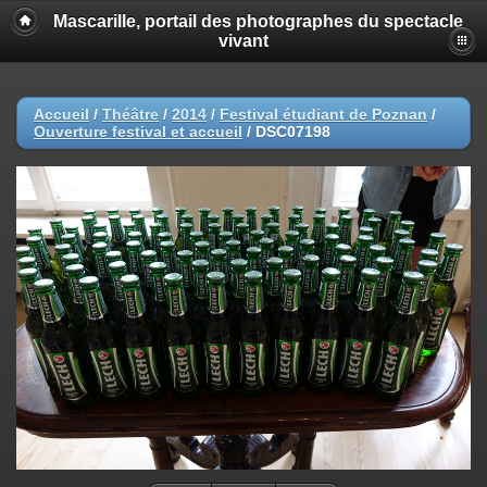
Mascarille, portail des photographes du spectacle
vivant
Accueil
/
Théâtre
/
2014
/
Festival étudiant de Poznan
/
Ouverture festival et accueil
/
DSC07198