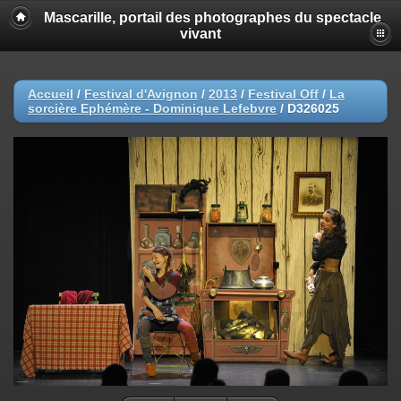
Mascarille, portail des photographes du spectacle
vivant
Accueil
/
Festival d'Avignon
/
2013
/
Festival Off
/
La
sorcière Ephémère - Dominique Lefebvre
/
D326025