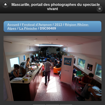
Mascarille, portail des photographes du spectacle
vivant
Accueil
/
Festival d'Avignon
/
2013
/
Région Rhône-
Alpes
/
La Péniche
/
DSC00409