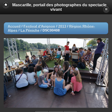
Mascarille, portail des photographes du spectacle
vivant
Accueil
/
Festival d'Avignon
/
2013
/
Région Rhône-
Alpes
/
La Péniche
/
DSC00408