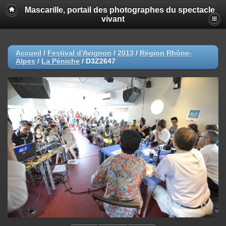
Mascarille, portail des photographes du spectacle
vivant
Accueil
/
Festival d'Avignon
/
2013
/
Région Rhône-
Alpes
/
La Péniche
/
D3Z2647