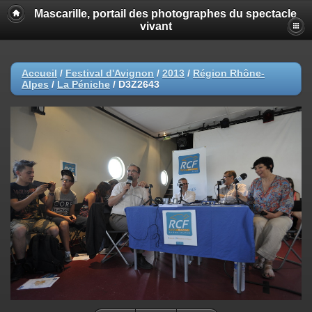
Mascarille, portail des photographes du spectacle
vivant
Accueil
/
Festival d'Avignon
/
2013
/
Région Rhône-
Alpes
/
La Péniche
/
D3Z2643