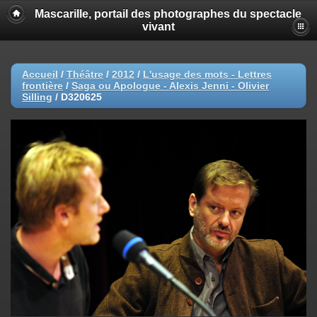
Mascarille, portail des photographes du spectacle
vivant
Accueil
/
Théâtre
/
2012
/
L'usage des mots - Lettres
frontière
/
Saga ou Apologue - Alexis Jenni - Olivier
Silling
/
D320625