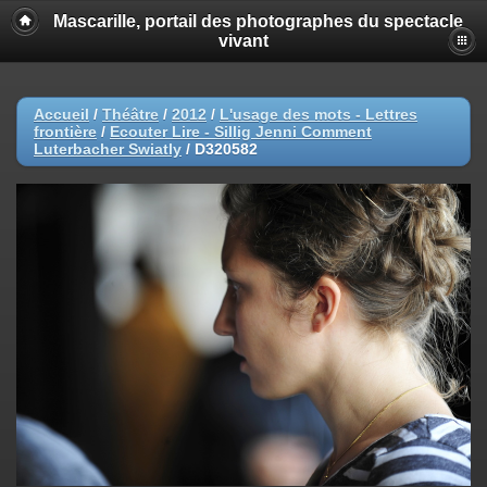
Mascarille, portail des photographes du spectacle
vivant
Accueil
/
Théâtre
/
2012
/
L'usage des mots - Lettres
frontière
/
Ecouter Lire - Sillig Jenni Comment
Luterbacher Swiatly
/
D320582