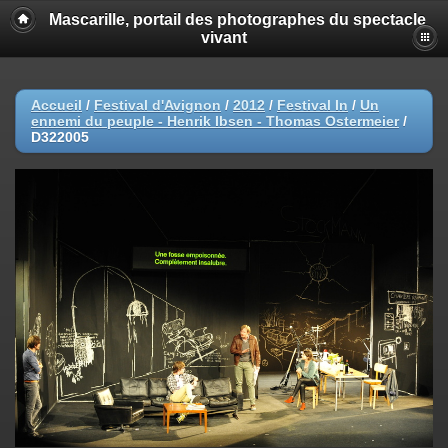
Mascarille, portail des photographes du spectacle
vivant
Accueil
/
Festival d'Avignon
/
2012
/
Festival In
/
Un
ennemi du peuple - Henrik Ibsen - Thomas Ostermeier
/
D322005