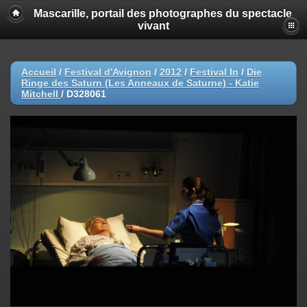
Mascarille, portail des photographes du spectacle
vivant
Accueil
/
Festival d'Avignon
/
2012
/
Festival In
/
Die
Ringe des Saturn (Les Anneaux de Saturne) - Katie
Mitchell
/
D328061