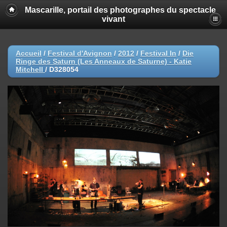
Mascarille, portail des photographes du spectacle
vivant
Accueil
/
Festival d'Avignon
/
2012
/
Festival In
/
Die
Ringe des Saturn (Les Anneaux de Saturne) - Katie
Mitchell
/
D328054