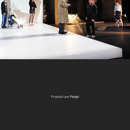
Propulsé par
Piwigo