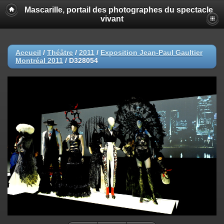
Mascarille, portail des photographes du spectacle
vivant
Accueil
/
Théâtre
/
2011
/
Exposition Jean-Paul Gaultier
Montréal 2011
/
D328054