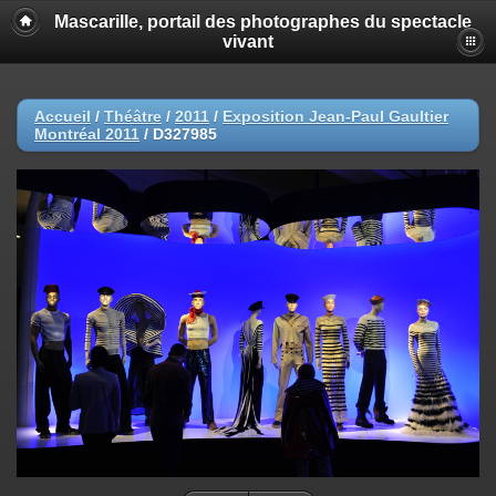
Mascarille, portail des photographes du spectacle
vivant
Accueil
/
Théâtre
/
2011
/
Exposition Jean-Paul Gaultier
Montréal 2011
/
D327985