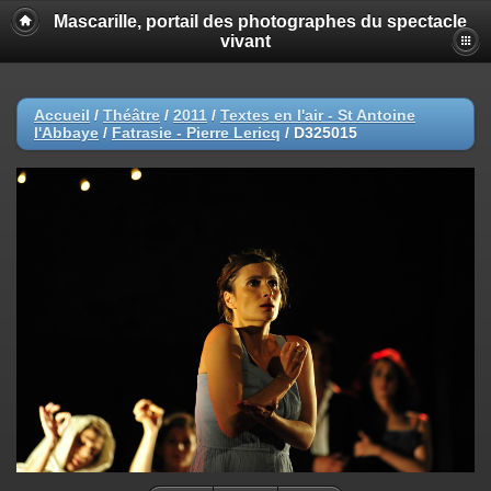
Mascarille, portail des photographes du spectacle
vivant
Accueil
/
Théâtre
/
2011
/
Textes en l'air - St Antoine
l'Abbaye
/
Fatrasie - Pierre Lericq
/
D325015