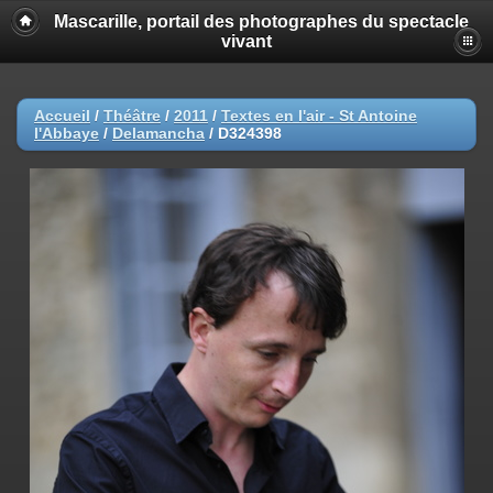
Mascarille, portail des photographes du spectacle
vivant
Accueil
/
Théâtre
/
2011
/
Textes en l'air - St Antoine
l'Abbaye
/
Delamancha
/
D324398