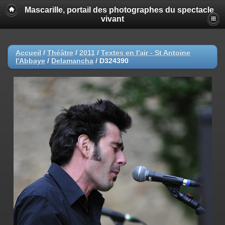
Mascarille, portail des photographes du spectacle
vivant
Accueil
/
Théâtre
/
2011
/
Textes en l'air - St Antoine
l'Abbaye
/
Delamancha
/
D324390