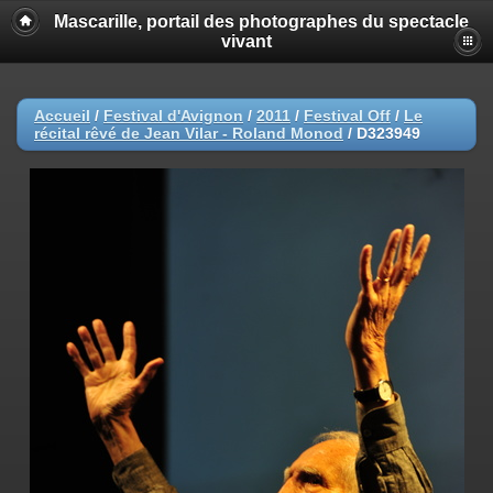
Mascarille, portail des photographes du spectacle
vivant
Accueil
/
Festival d'Avignon
/
2011
/
Festival Off
/
Le
récital rêvé de Jean Vilar - Roland Monod
/
D323949