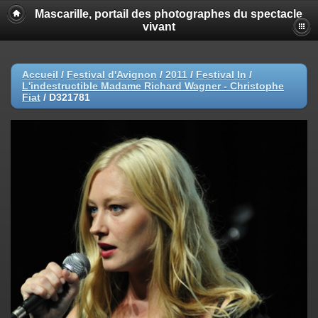
Mascarille, portail des photographes du spectacle
vivant
Accueil
/
Festival d'Avignon
/
2011
/
Festival In
/
L'indestructible Madame Richard Wagner - Christophe
Fiat
/
D321781