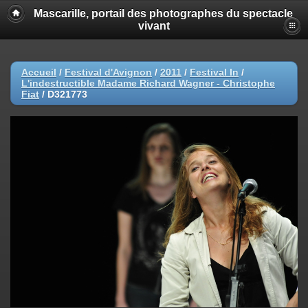
Mascarille, portail des photographes du spectacle
vivant
Accueil
/
Festival d'Avignon
/
2011
/
Festival In
/
L'indestructible Madame Richard Wagner - Christophe
Fiat
/
D321773