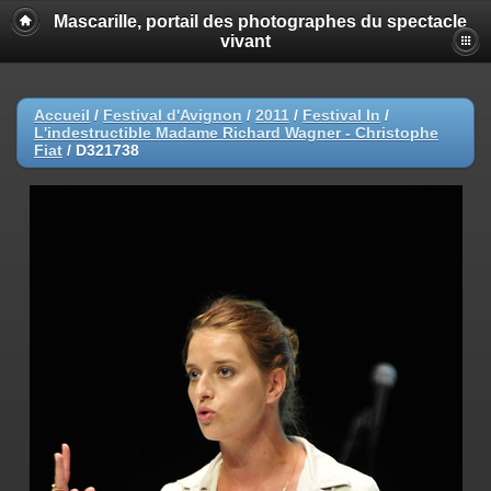
Mascarille, portail des photographes du spectacle
vivant
Accueil
/
Festival d'Avignon
/
2011
/
Festival In
/
L'indestructible Madame Richard Wagner - Christophe
Fiat
/
D321738