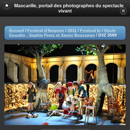
Mascarille, portail des photographes du spectacle
vivant
Accueil
/
Festival d'Avignon
/
2011
/
Festival In
/
Oncle
Gourdin - Sophie Perez et Xavier Boussiron
/
D3Z 3589