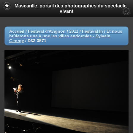
Mascarille, portail des photographes du spectacle
vivant
Accueil
/
Festival d'Avignon
/
2011
/
Festival In
/
Et nous
brûlerons une à une les villes endormies - Sylvain
George
/
D3Z 3571