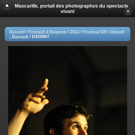
Mascarille, portail des photographes du spectacle
vivant
Accueil
/
Festival d'Avignon
/
2011
/
Festival Off
/
Artaud
- Barrault
/
D325867