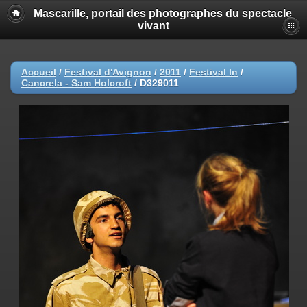
Mascarille, portail des photographes du spectacle
vivant
Accueil
/
Festival d'Avignon
/
2011
/
Festival In
/
Cancrela - Sam Holcroft
/
D329011