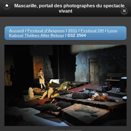
Mascarille, portail des photographes du spectacle
vivant
Accueil
/
Festival d'Avignon
/
2011
/
Festival Off
/
Lyon
Kaboul Thèbes Aller Retour
/
D3Z 2504