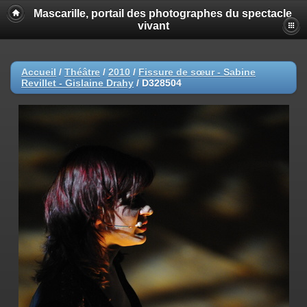
Mascarille, portail des photographes du spectacle
vivant
Accueil
/
Théâtre
/
2010
/
Fissure de sœur - Sabine
Revillet - Gislaine Drahy
/
D328504