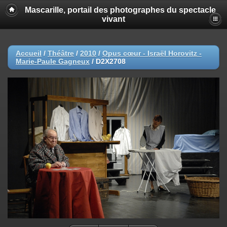
Mascarille, portail des photographes du spectacle
vivant
Accueil
/
Théâtre
/
2010
/
Opus cœur - Israël Horovitz -
Marie-Paule Gagneux
/
D2X2708