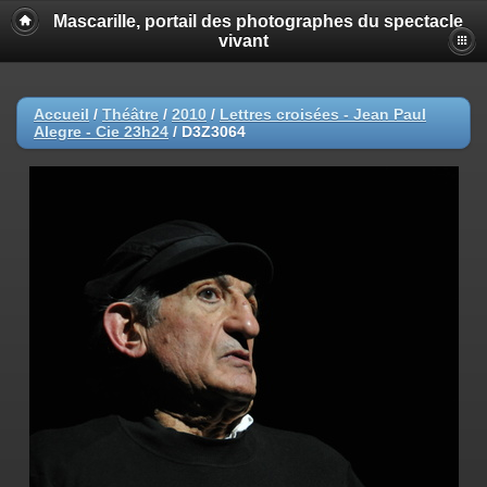
Mascarille, portail des photographes du spectacle
vivant
Accueil
/
Théâtre
/
2010
/
Lettres croisées - Jean Paul
Alegre - Cie 23h24
/
D3Z3064