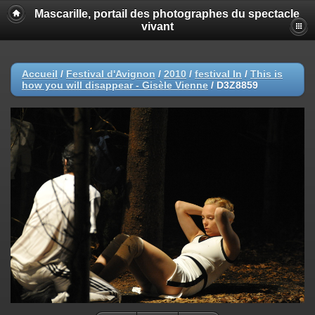
Mascarille, portail des photographes du spectacle
vivant
Accueil
/
Festival d'Avignon
/
2010
/
festival In
/
This is
how you will disappear - Gisèle Vienne
/
D3Z8859