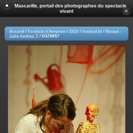
Mascarille, portail des photographes du spectacle
vivant
Accueil
/
Festival d'Avignon
/
2010
/
festival In
/
Rouge -
Julie Andree T
/
D3Z9857