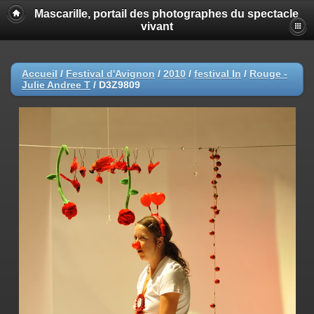
Mascarille, portail des photographes du spectacle
vivant
Accueil
/
Festival d'Avignon
/
2010
/
festival In
/
Rouge -
Julie Andree T
/
D3Z9809