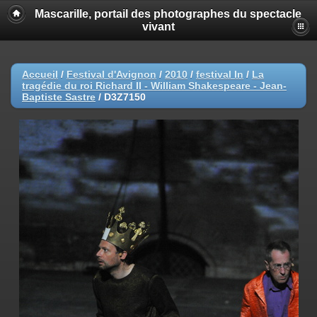
Mascarille, portail des photographes du spectacle
vivant
Accueil
/
Festival d'Avignon
/
2010
/
festival In
/
La
tragédie du roi Richard II - William Shakespeare - Jean-
Baptiste Sastre
/
D3Z7150