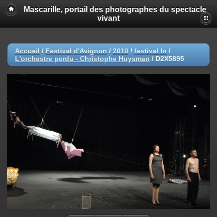
Mascarille, portail des photographes du spectacle
vivant
Accueil
/
Festival d'Avignon
/
2010
/
festival In
/
L'orchestre perdu - Christophe Huysman
/
D2X5895