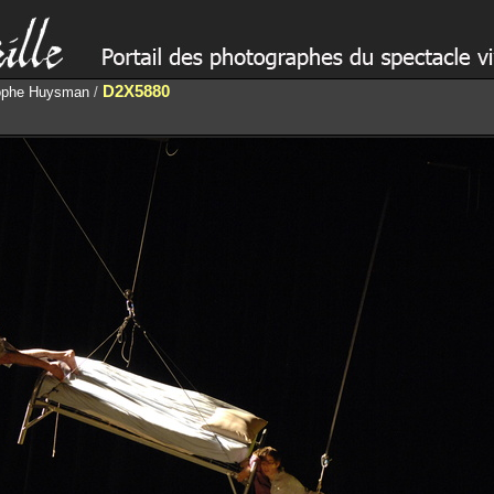
D2X5880
stophe Huysman
/