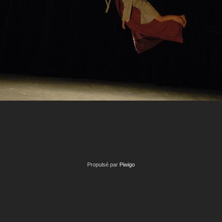
Propulsé par
Piwigo