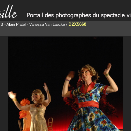
D2X5668
a B - Alain Platel - Vanessa Van Laecke
/