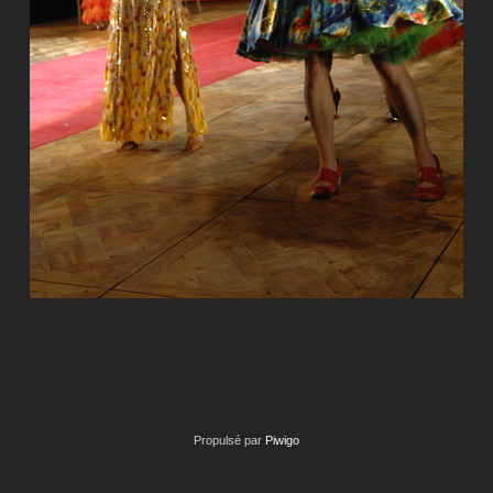
Propulsé par
Piwigo