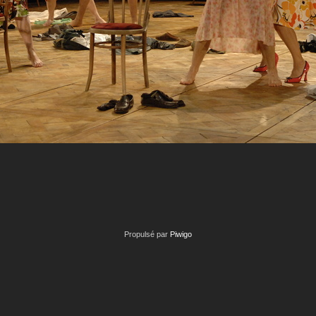
Propulsé par
Piwigo