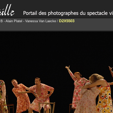
D2X5503
a B - Alain Platel - Vanessa Van Laecke
/