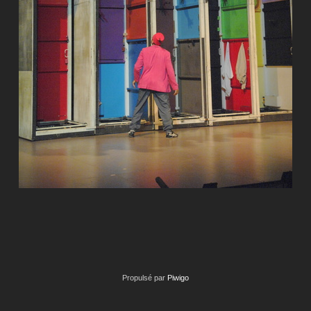
Propulsé par
Piwigo