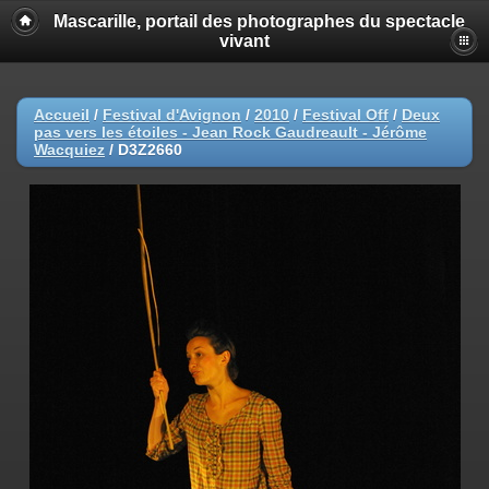
Mascarille, portail des photographes du spectacle
vivant
Accueil
/
Festival d'Avignon
/
2010
/
Festival Off
/
Deux
pas vers les étoiles - Jean Rock Gaudreault - Jérôme
Wacquiez
/
D3Z2660