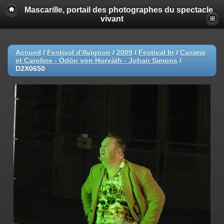
Mascarille, portail des photographes du spectacle
vivant
Accueil
/
Festival d'Avignon
/
2009
/
Festival In
/
Casimir
et Caroline - Ödön von Horváth - Johan Simons
/
D2X0650