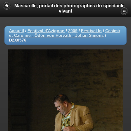
Mascarille, portail des photographes du spectacle
vivant
Accueil
/
Festival d'Avignon
/
2009
/
Festival In
/
Casimir
et Caroline - Ödön von Horváth - Johan Simons
/
D2X0576