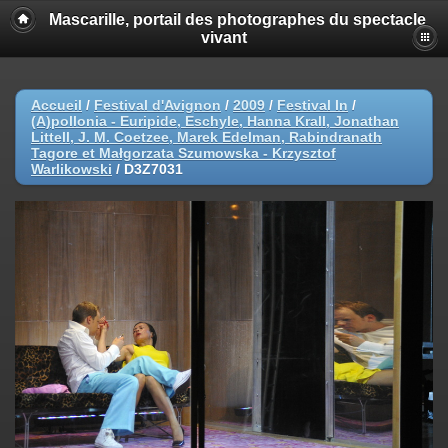
Mascarille, portail des photographes du spectacle
vivant
Accueil
/
Festival d'Avignon
/
2009
/
Festival In
/
(A)pollonia - Euripide, Eschyle, Hanna Krall, Jonathan
Littell, J. M. Coetzee, Marek Edelman, Rabindranath
Tagore et Małgorzata Szumowska - Krzysztof
Warlikowski
/
D3Z7031