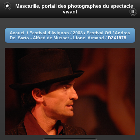
Mascarille, portail des photographes du spectacle
vivant
Accueil
/
Festival d'Avignon
/
2008
/
Festival Off
/
Andrea
Del Sarto - Alfred de Musset - Lionel Armand
/
D2X1978