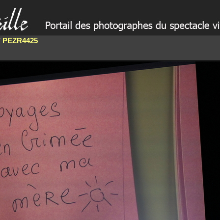
PEZR4425
/