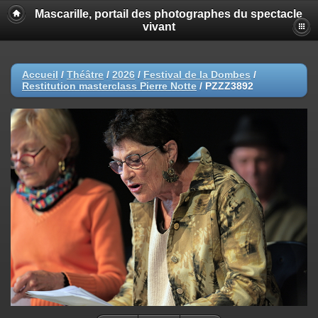
Mascarille, portail des photographes du spectacle
vivant
Accueil
/
Théâtre
/
2026
/
Festival de la Dombes
/
Restitution masterclass Pierre Notte
/
PZZZ3892