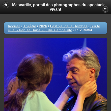
Mascarille, portail des photographes du spectacle
vivant
Accueil
/
Théâtre
/
2026
/
Festival de la Dombes
/
Sur le
Quai - Denise Bonal - Julie Gambaudo
/
PEZT9354