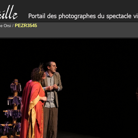
PEZR3545
e Orsi
/